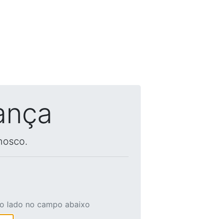
ança
nosco.
ao lado no campo abaixo