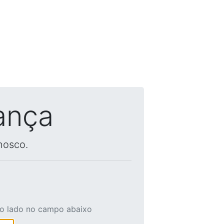
ança
nosco.
ao lado no campo abaixo