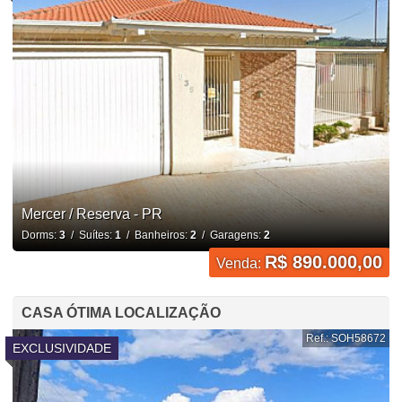
Mercer / Reserva - PR
Dorms:
3
/ Suítes:
1
/ Banheiros:
2
/ Garagens:
2
R$ 890.000,00
Venda:
CASA ÓTIMA LOCALIZAÇÃO
Ref.: SOH58672
EXCLUSIVIDADE