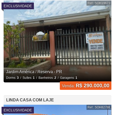
Ref.: SOH19673
EXCLUSIVIDADE
Jardim América / Reserva - PR
Dorms:
3
/ Suítes:
1
/ Banheiros:
2
/ Garagens:
1
R$ 290.000,00
Venda:
LINDA CASA COM LAJE
Ref.: SOH82786
EXCLUSIVIDADE