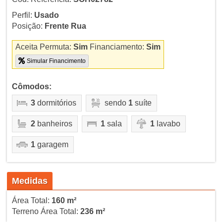
Perfil:
Usado
Posição:
Frente Rua
Aceita Permuta:
Sim
Financiamento:
Sim
Simular Financimento
Cômodos:
3
dormitórios
sendo
1
suíte
2
banheiros
1
sala
1
lavabo
1
garagem
Medidas
Área Total:
160 m²
Terreno Área Total:
236 m²