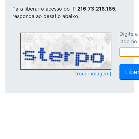
Para liberar o acesso
do IP
216.73.216.185
,
responda ao desafio abaixo.
Digite 
lado no
[trocar imagem]