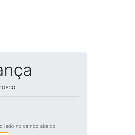
ança
nosco.
ao lado no campo abaixo