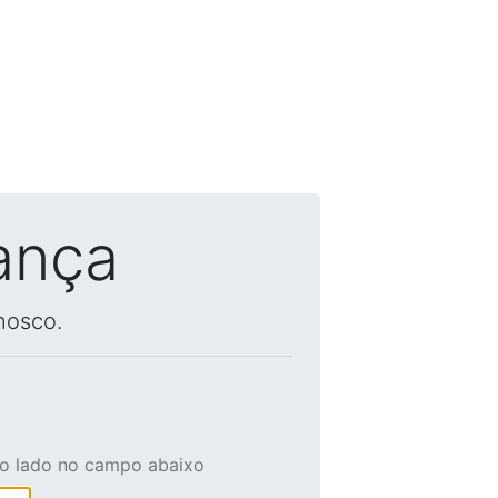
ança
nosco.
ao lado no campo abaixo